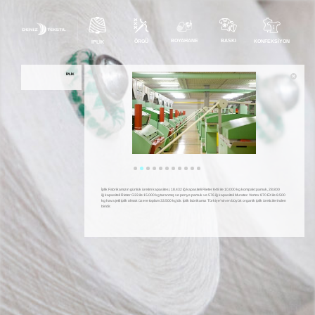
BOYAHANE
BASKI
ÖRGÜ
KONFEKSIYON
İPLIK
İPLIK
İplik Fabrikamızın günlük üretim kapasitesi, 18.432 iğ kapasiteli Rieter K48 ile 10.000 kg kompakt pamuk, 28.800
iğ kapasiteli Rieter G33 ile 15.000 kg taranmış ve penye pamuk ve 576 iğ kapasiteli Muratec Vortex 870 EX ile 8.500
kg hava jetli iplik olmak üzere toplam 33.500 kg’dir. İplik fabrikamız Türkiye'nin en büyük organik iplik üreticilerinden
biridir.