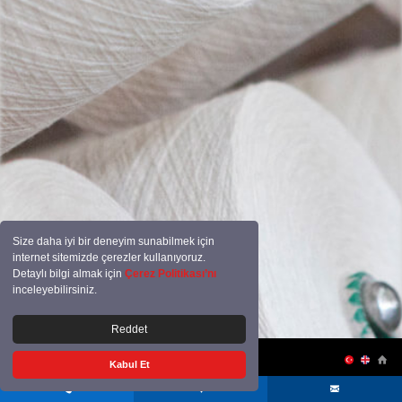
Size daha iyi bir deneyim sunabilmek için
internet sitemizde çerezler kullanıyoruz.
Detaylı bilgi almak için
Çerez Politikası’nı
inceleyebilirsiniz.
Reddet
ŞIRKET PROFILI
ÜRETIM
İHRACAT
SERTIFIKALAR
İLETIŞIM
Kabul Et