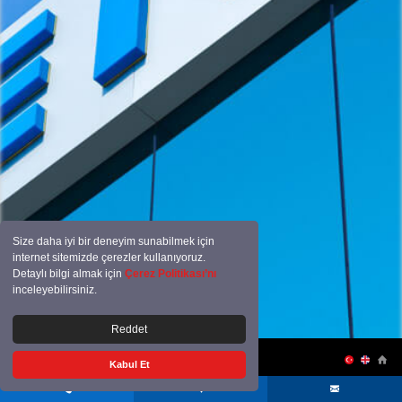
Size daha iyi bir deneyim sunabilmek için
internet sitemizde çerezler kullanıyoruz.
Detaylı bilgi almak için
Çerez Politikası’nı
inceleyebilirsiniz.
Reddet
ŞIRKET PROFILI
ÜRETIM
İHRACAT
SERTIFIKALAR
İLETIŞIM
Kabul Et