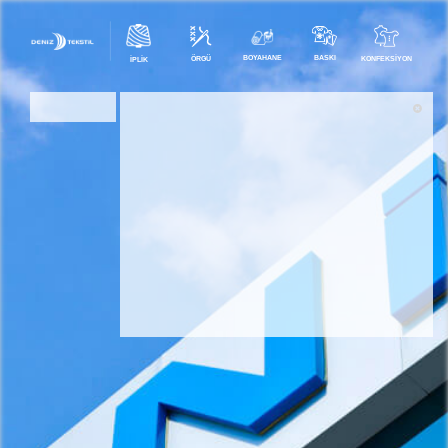
BOYAHANE
BASKI
ÖRGÜ
KONFEKSIYON
İPLIK