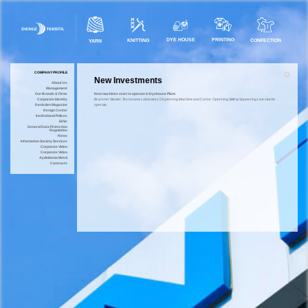
DYE HOUSE
PRINTING
KNITTING
CONFECTION
YARN
COMPANY PROFILE
New Investments
About Us
Management
Our Brands & Firms
New machines start to operate in Dyehouse Plant.
Corporate Identity
Bruckner Stenter, Tecnorama Laboratory Dispensing Machine and Corino Openning Slitting Squeezing Line start to
Denizden Magazine
operate.
Design Center
Institutional Polices
Ethic
General Data Protection
Regulation
News
Information Society Services
Corporate Video
Corporate Video
Aydınlatma Metni
Contracts